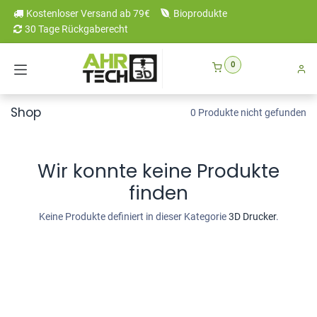
Zum Inhalt springen
Kostenloser Versand ab 79€
Bioprodukte
30 Tage Rückgaberecht
0
Shop
0 Produkte nicht gefunden
Wir konnte keine Produkte
finden
Keine Produkte definiert in dieser Kategorie
3D Drucker
.