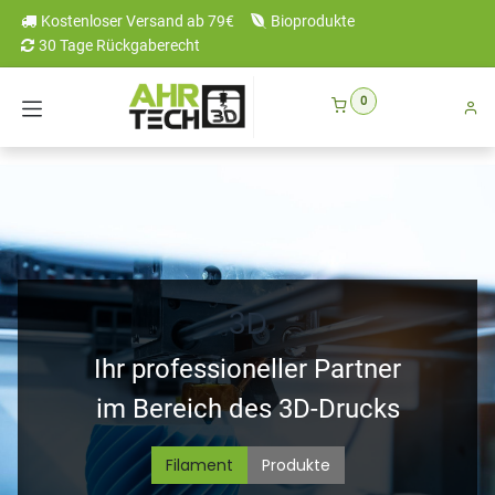
Zum Inhalt springen
Kostenloser Versand ab 79€
Bioprodukte
30 Tage Rückgaberecht
0
3D
Ihr professioneller Partner
im Bereich des 3D-Drucks
Filament
Produkte